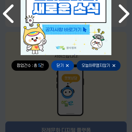
e스카이 에듀
(온라인 교육서비스)
e하늘 실무부터 장례문화까지
"하늘e" 서비스
장사정보 챗봇(chatbot)
서비스입니다.
팝업건수 : 총
5
건
닫기
오늘하루열지않기
장례문화 디지털 플랫폼